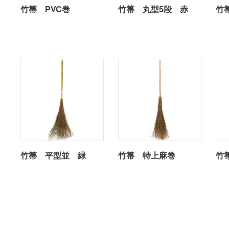
竹箒 PVC巻
竹箒 丸型5段 赤
竹
竹箒 平型並 緑
竹箒 特上麻巻
竹