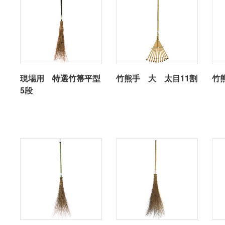
現場用 特選竹箒平型
竹熊手 大 太目11割
竹
5段