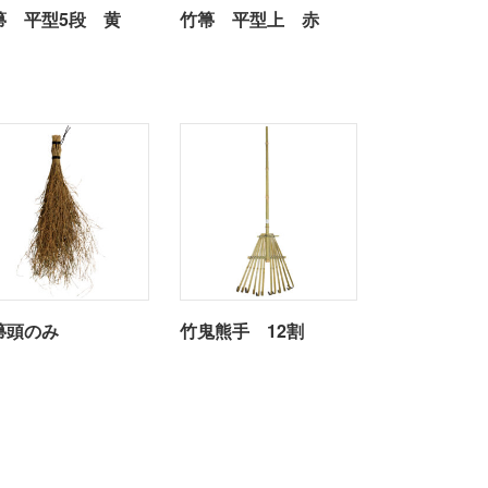
箒 平型5段 黄
竹箒 平型上 赤
箒頭のみ
竹鬼熊手 12割