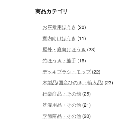
商品カテゴリ
20
お座敷用ほうき
20
個
11
室内向けほうき
11
の
個
商
23
屋外・庭向けほうき
23
の
品
個
商
16
竹ほうき・熊手
16
の
品
個
商
22
デッキブラシ・モップ
22
の
品
個
商
23
木製品(国産ひのき・輸入品)
23
の
品
個
商
25
行楽商品・その他
25
の
品
個
商
21
洗濯用品・その他
21
の
品
個
商
20
季節商品・その他
20
の
品
個
商
の
品