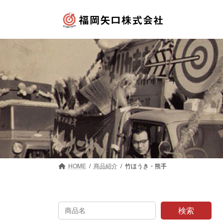
コ
ナ
ン
ビ
テ
ゲ
ン
ー
ツ
シ
へ
ョ
ス
ン
キ
に
ッ
移
プ
動
HOME
商品紹介
竹ほうき・熊手
検索