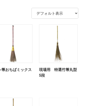
シ箒おちばミックス
現場用 特選竹箒丸型
5段