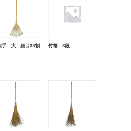
熊手 大 細目33割
竹箒 3段