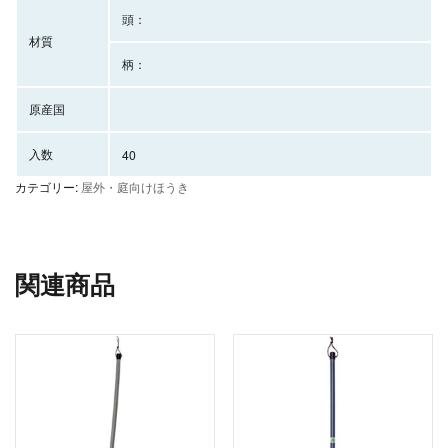
頭：
材質
柄：
原産国
入数
40
カテゴリー:
屋外・庭向けほうき
関連商品