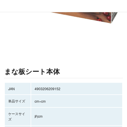
まな板シート本体
JAN
4903206209152
単品サイズ
cm×cm
ケースサイ
約cm
ズ